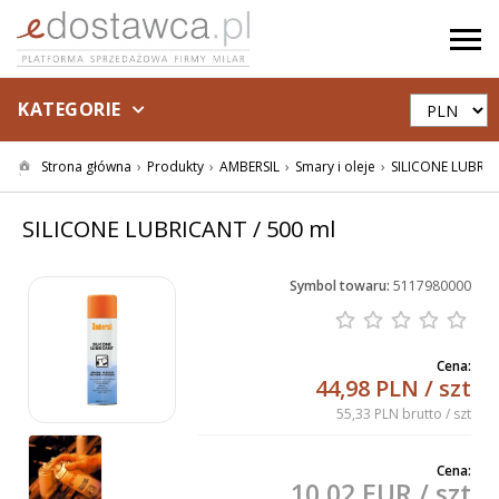
KATEGORIE
Strona główna
Produkty
AMBERSIL
Smary i oleje
SILICONE LUBRIC
SILICONE LUBRICANT / 500 ml
Symbol towaru:
5117980000
Cena:
44,98 PLN
/ szt
55,33 PLN brutto
/ szt
Cena:
10,02 EUR
/ szt