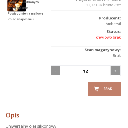
Dodaj do ulubionych
12,32 EUR brutto
/ szt
Zadaj pytanie
Powiadomienia mailowe
Producent:
Poleć znajomemu
Ambersil
Status:
chwilowo brak
Stan magazynowy:
Brak
-
+
BRAK
Opis
Uniwersalny olej silikonowy