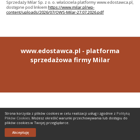
Sprzedaży Milar Sp. z o. o. właściciela platformy www.edostawca.pl,
dostępne pod linkiem
https://www.milar.pl/wp-
content/uploads/2026/07/OWS-Milar-27.07.2026.pdf
www.edostawca.pl - platforma
sprzedażowa firmy Milar
Strona korzysta z plików cookies w celu realizacji usług i zgodnie z
Polityką
Plików Cookies
. Możesz określić warunki przechowywania lub dostępu do
plików cookies w Twojej przeglądarce.
0
Home
Szukaj
Ulubione
Koszyk
Zaloguj się
Akceptuję