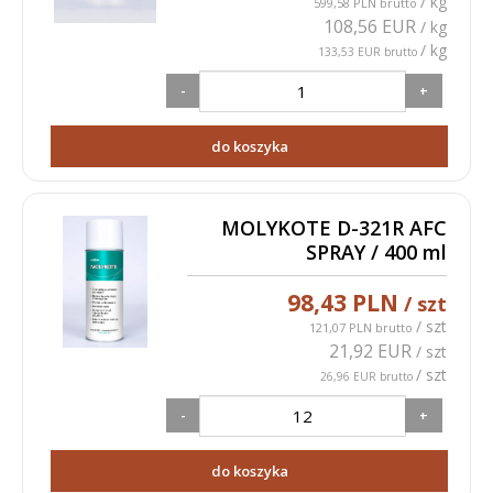
/ kg
599,58 PLN brutto
108,56 EUR
/ kg
/ kg
133,53 EUR brutto
-
+
do koszyka
MOLYKOTE D-321R AFC
SPRAY / 400 ml
98,43 PLN
/ szt
/ szt
121,07 PLN brutto
21,92 EUR
/ szt
/ szt
26,96 EUR brutto
-
+
do koszyka