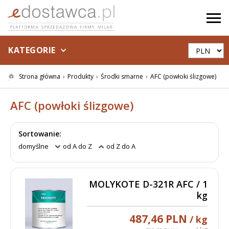
KATEGORIE
Strona główna
Produkty
Środki smarne
AFC (powłoki ślizgowe)
AFC (powłoki ślizgowe)
Sortowanie:
domyślne
od A do Z
od Z do A
MOLYKOTE D-321R AFC / 1
kg
487,46 PLN
/ kg