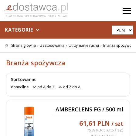
KATEGORIE
Strona główna
Zastosowania
Utrzymanie ruchu
Branża spożywcza
Branża spożywcza
Sortowanie:
domyślne
od A do Z
od Z do A
AMBERCLENS FG / 500 ml
61,61 PLN
/ szt
/ szt
75,78 PLN brutto