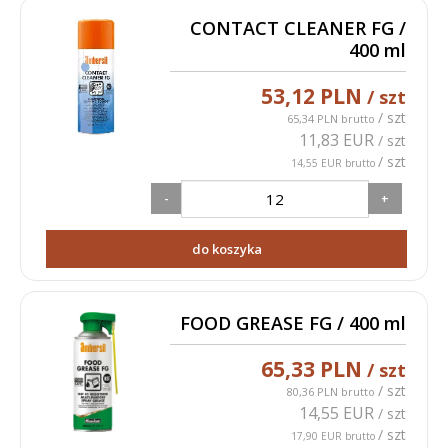
CONTACT CLEANER FG /
400 ml
53,12 PLN
/ szt
/ szt
65,34 PLN brutto
11,83 EUR
/ szt
/ szt
14,55 EUR brutto
-
+
do koszyka
FOOD GREASE FG / 400 ml
65,33 PLN
/ szt
/ szt
80,36 PLN brutto
14,55 EUR
/ szt
/ szt
17,90 EUR brutto