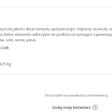
yższej jakości dla przemysłu spożywczego. Odporny na wodę, wys
ada dobre własności adhezyjne do podłoża utrzymujące zapewnia
ia, sole, woda, para).
NOX®.
,425 kg
Ten produkt nie posiada jeszcze komentarzy
Dodaj nowy komentarz