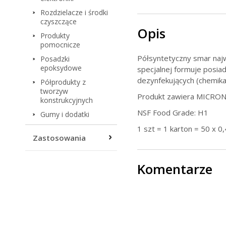
Rozdzielacze i środki
czyszczące
Opis
Produkty
pomocnicze
Półsyntetyczny smar najw
Posadzki
epoksydowe
specjalnej formuje posi
dezynfekujących (chemikal
Półprodukty z
tworzyw
Produkt zawiera MICRO
konstrukcyjnych
NSF Food Grade: H1
Gumy i dodatki
1 szt = 1 karton = 50 x 0
Zastosowania
Komentarze