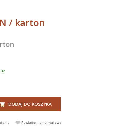
LN
/ karton
arton
raz
DODAJ DO KOSZYKA
ytanie
Powiadomienia mailowe