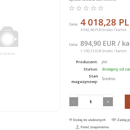
4 018,28 P
Cena:
4 942,48 PLN brutto
/ karton
894,90 EUR
/ k
Cena:
1 100,73 EUR brutto
/ karton
Producent:
JAX
Status:
dostępny od za
Stan
Średnio
magazynowy:
-
+
Dodaj do ulubionych
Zadaj p
Poleć znajomemu