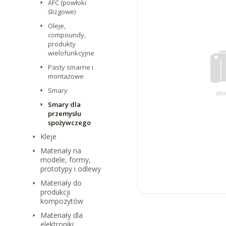
AFC (powłoki
ślizgowe)
Oleje,
compoundy,
produkty
wielofunkcyjne
Pasty smarne i
montażowe
Smary
Smary dla
przemysłu
spożywczego
Kleje
Materiały na
modele, formy,
prototypy i odlewy
Materiały do
produkcji
kompozytów
Materiały dla
elektroniki