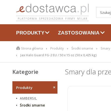
PRODUKTY
ZASTOSOWANIA
Strona główna
Produkty
Środki smarne
Smary 
Jax Halo Guard FG-2 EU / 50 x 15 oz (50 x 0,425 kg)
Smary dla prz
Kategorie
produktów
Produkty
AMBERSIL
Środki smarne