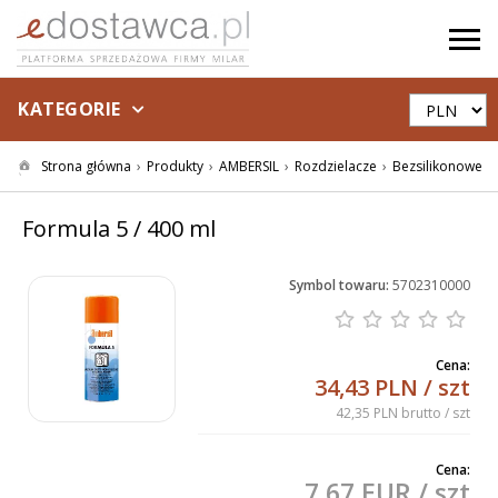
KATEGORIE
Strona główna
Produkty
AMBERSIL
Rozdzielacze
Bezsilikonowe
Formula 5 / 400 ml
Symbol towaru:
5702310000
Cena:
34,43 PLN
/ szt
42,35 PLN brutto
/ szt
Cena:
7,67 EUR
/ szt