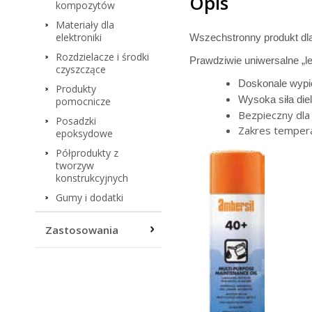
Opis
kompozytów
Materiały dla
elektroniki
Wszechstronny produkt dl
Rozdzielacze i środki
Prawdziwie uniwersalne „le
czyszczące
Doskonale wypi
Produkty
Wysoka siła die
pomocnicze
Bezpieczny dla 
Posadzki
Zakres tempera
epoksydowe
Półprodukty z
tworzyw
konstrukcyjnych
Gumy i dodatki
Zastosowania