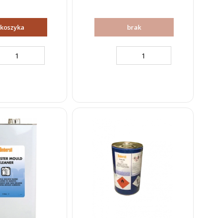
 koszyka
brak