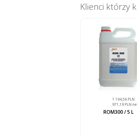
Klienci którzy 
1 194,56 PLN
971,19 PLN ne
ROM300 / 5 L