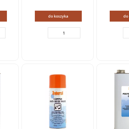
do koszyka
do