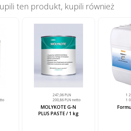
kupili ten produkt, kupili również
247,06 PLN
1 
tto
200,86 PLN netto
1 0
MOLYKOTE G-N
Formul
PLUS PASTE / 1 kg