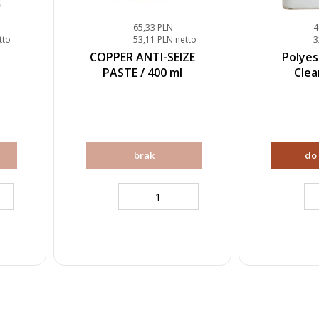
65,33 PLN
4
tto
53,11 PLN netto
3
COPPER ANTI-SEIZE
Polyes
PASTE / 400 ml
Clea
brak
do