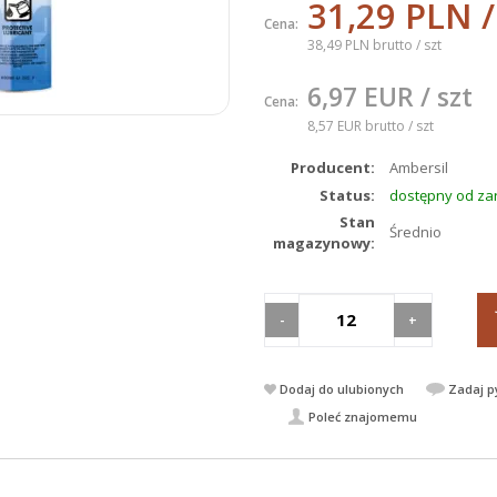
31,29 PLN
/
Cena:
38,49 PLN brutto
/ szt
6,97 EUR
/ szt
Cena:
8,57 EUR brutto
/ szt
Producent:
Ambersil
Status:
dostępny od za
Stan
Średnio
magazynowy:
-
+
Dodaj do ulubionych
Zadaj p
Poleć znajomemu