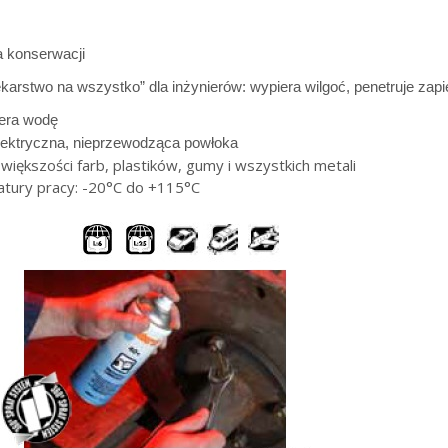
a konserwacji
karstwo na wszystko” dla inżynierów: wypiera wilgoć, penetruje zapi
era wodę
lektryczna, nieprzewodząca powłoka
większości farb, plastików, gumy i wszystkich metali
tury pracy: -20°C do +115°C