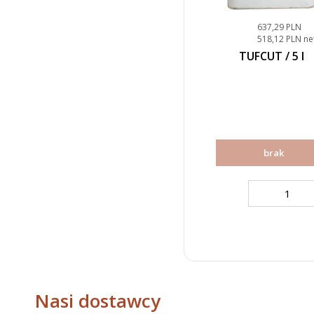
637,29 PLN
518,12 PLN ne
TUFCUT / 5 l
brak
Nasi dostawcy